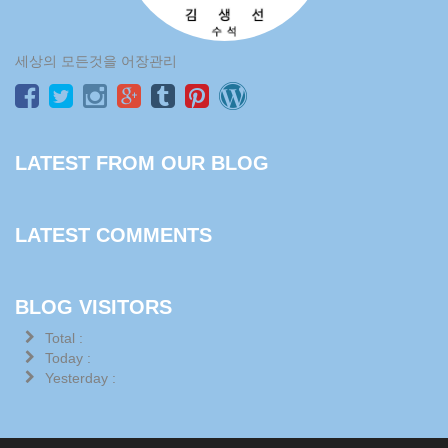
세상의 모든것을 어장관리
LATEST FROM OUR BLOG
LATEST COMMENTS
BLOG VISITORS
Total :
Today :
Yesterday :